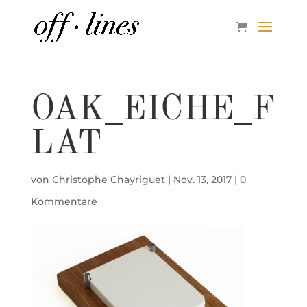
OAK_EICHE_F
LAT
von
Christophe Chayriguet
|
Nov. 13, 2017
|
0
Kommentare