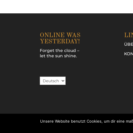
ONLINE WAS
LI
YESTERDAY!
ÜBE
Forget the cloud –
KON
let the sun shine.
Sprache
auswählen
Unsere Website benutzt Cookies, um dir eine maß
TERMS AND CONDITIONS (AGB)
|
PRIVACY 