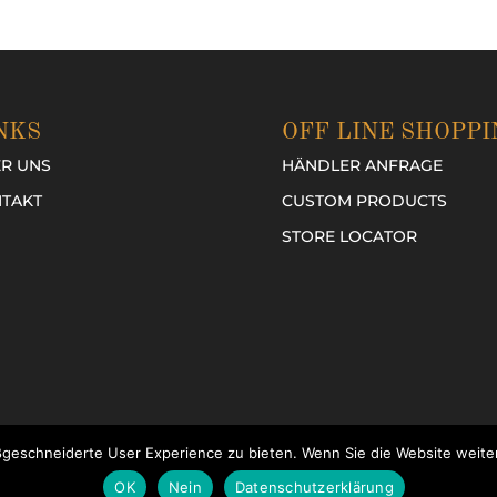
NKS
OFF LINE SHOPPI
R UNS
HÄNDLER ANFRAGE
TAKT
CUSTOM PRODUCTS
STORE LOCATOR
geschneiderte User Experience zu bieten. Wenn Sie die Website weiter
STATEMENT (DATENSCHUTZ)
|
LEGAL NOTICE (IMPRESSUM)
OK
Nein
Datenschutzerklärung