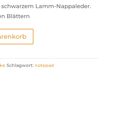
us schwarzem Lamm-Nappaleder.
en Blättern
arenkorb
cke
Schlagwort:
notepad