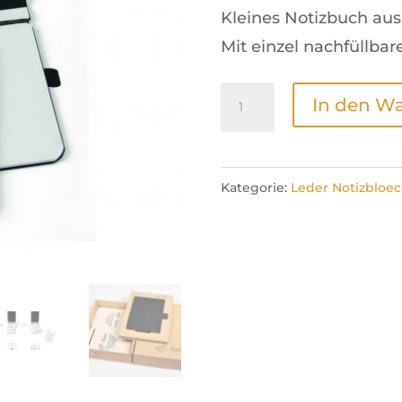
Kleines Notizbuch a
Mit einzel nachfüllbar
Lederblock
In den W
aus
Lammleder,
Small,
Kategorie:
Leder Notizbloe
Schwarz
Menge