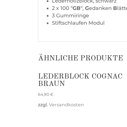
Ledernotizblock, schwarz
2 x 100 “
GB
“,
G
edanken
B
lät
3 Gummiringe
Stiftschlaufen Modul
ÄHNLICHE PRODUKTE
LEDERBLOCK COGNAC
BRAUN
64,90
€
zzgl.
Versandkosten